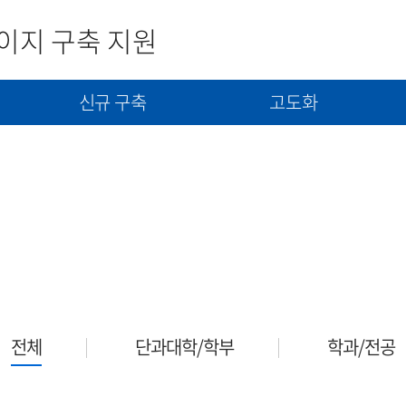
이지 구축 지원
신규 구축
고도화
사
신규구축 신청서 제출
고도화(개선) 신청서 제출
콘텐츠(자료) 제출
전체
단과대학/학부
학과/전공