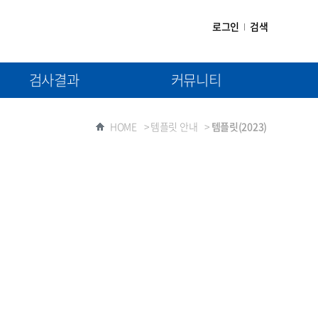
로그인
검색
검사결과
커뮤니티
(1차) 검사결과제출
공지사항
HOME
>
템플릿 안내
>
템플릿(2023)
(2차) 검사결과제출
자료실
질문과 답변