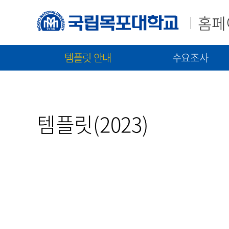
홈페
템플릿 안내
수요조사
매뉴얼(가이드)
템플릿(2023)
신규구축/고도화 수요조
템플릿(2021)
통합 매뉴얼
신규 구축 절차 안내
템플릿(2023)
기능 매뉴얼
고도화 절차 안내
수요조사 문서 제출